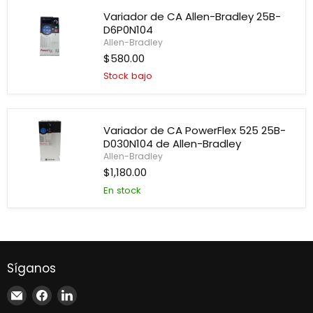
D013N104
Variador de CA Allen-Bradley 25B-
D6P0N104
Allen-Bradley
$580.00
Variador
Stock bajo
de
CA
Allen-
Bradley
25B-
Variador de CA PowerFlex 525 25B-
D6P0N104
D030N104 de Allen-Bradley
Allen-Bradley
Variador
$1,180.00
de
En stock
CA
PowerFlex
525
25B-
D030N104
de
Allen-
Síganos
Bradley
Encuéntrenos
Encuéntrenos
Encuéntrenos
en
en
en