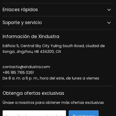
Correo
Facebook
LinkedIn
Enlaces rápidos
electrónico
Soporte y servicio
Información de Xindustra
Edificio 5, Central Sky City Yuling South Road, ciudad de
Songzi, Jingzhou, HB 434200, CN
contacto@xindustra.com
+86 185 7165 0261
De 8 a. m. a 6 p. m., hora del este, de lunes a viernes
Obtenga ofertas exclusivas
Únase a nosotros para obtener más ofertas exclusivas