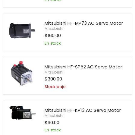
Mitsubishi
HF-
SP102
Servo
Mitsubishi HF-MP73 AC Servo Motor
Motor
Mitsubishi
$160.00
En stock
Mitsubishi
HF-
MP73
AC
Mitsubishi HF-SP52 AC Servo Motor
Servo
Motor
Mitsubishi
$300.00
Stock bajo
Mitsubishi
HF-
SP52
AC
Servo
Mitsubishi HF-KP13 AC Servo Motor
Motor
Mitsubishi
$30.00
Mitsubishi
HF-
En stock
KP13