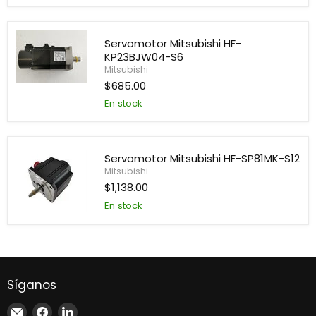
AC
Servo
Motor
Servomotor Mitsubishi HF-
KP23BJW04-S6
Mitsubishi
$685.00
Servomotor
Mitsubishi
En stock
HF-
KP23BJW04-
S6
Servomotor Mitsubishi HF-SP81MK-S12
Mitsubishi
$1,138.00
En stock
Servomotor
Mitsubishi
HF-
SP81MK-
S12
Síganos
Encuéntrenos
Encuéntrenos
Encuéntrenos