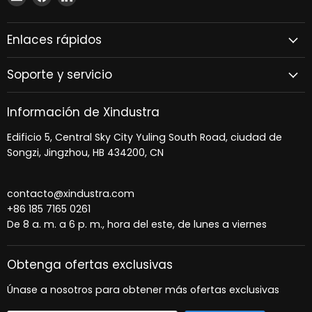
en
en
en
Correo
Facebook
LinkedIn
Enlaces rápidos
electrónico
Soporte y servicio
Información de Xindustra
Edificio 5, Central Sky City Yuling South Road, ciudad de
Songzi, Jingzhou, HB 434200, CN
contacto@xindustra.com
+86 185 7165 0261
De 8 a. m. a 6 p. m., hora del este, de lunes a viernes
Obtenga ofertas exclusivas
Únase a nosotros para obtener más ofertas exclusivas