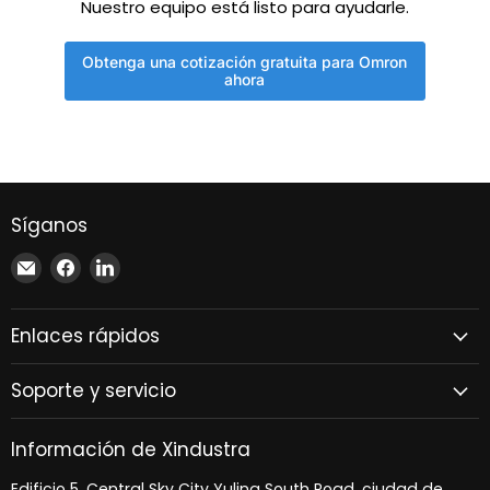
Nuestro equipo está listo para ayudarle.
Obtenga una cotización gratuita para Omron
ahora
Síganos
Encuéntrenos
Encuéntrenos
Encuéntrenos
en
en
en
Correo
Facebook
LinkedIn
Enlaces rápidos
electrónico
Soporte y servicio
Información de Xindustra
Edificio 5, Central Sky City Yuling South Road, ciudad de