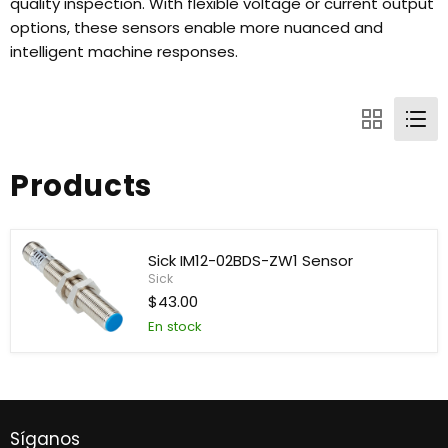
quality inspection. With flexible voltage or current output
options, these sensors enable more nuanced and
intelligent machine responses.
Products
Sick IM12-02BDS-ZW1 Sensor
Sick
$43.00
En stock
Sick
IM12-
02BDS-
ZW1
Sensor
Síganos