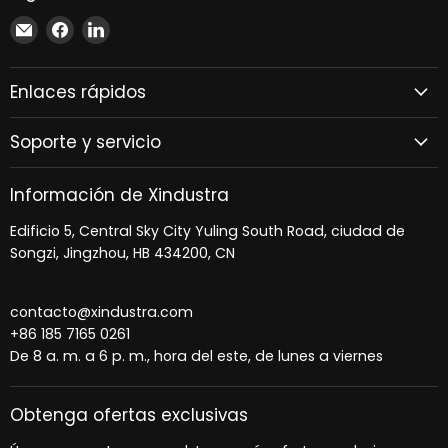
Encuéntrenos
Encuéntrenos
Encuéntrenos
en
en
en
Correo
Facebook
LinkedIn
Enlaces rápidos
electrónico
Soporte y servicio
Información de Xindustra
Edificio 5, Central Sky City Yuling South Road, ciudad de
Songzi, Jingzhou, HB 434200, CN
contacto@xindustra.com
+86 185 7165 0261
De 8 a. m. a 6 p. m., hora del este, de lunes a viernes
Obtenga ofertas exclusivas