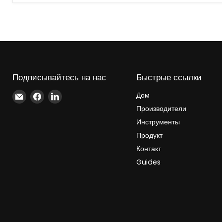
панель
HMI
Siemens
6AV2124-
0MC01-
0AX0
Подписывайтесь на нас
Быстрые ссылки
Найдите
Найдите
Найдите
Дом
нас
нас
нас
Производители
на
на
на
Инструменты
Электронная
Facebook
LinkedIn
Продукт
почта
Контакт
Guides