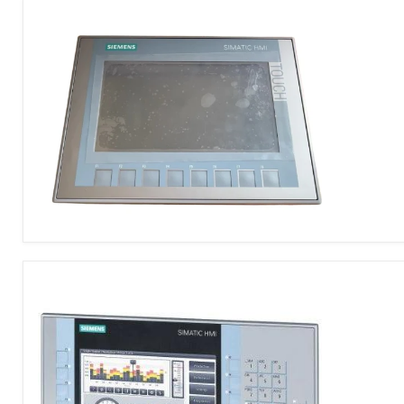
0GC01-
0AX0
TP700
Comfort
HMI
Panel
Siemens
6AV2123-
2GB03-
0AX0
HMI
Touch
Panel