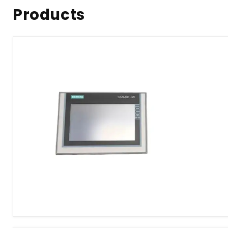
Products
Siemens
6AV2124-