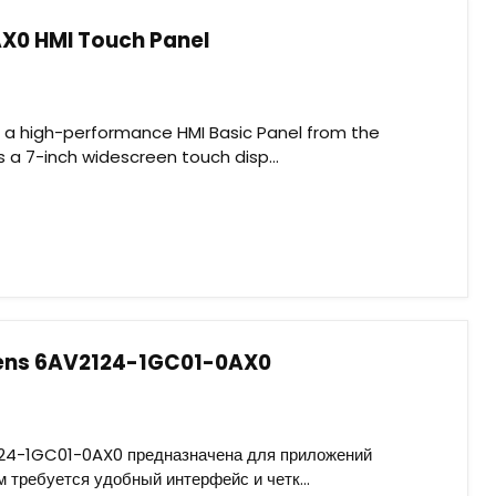
X0 HMI Touch Panel
a high-performance HMI Basic Panel from the
s a 7-inch widescreen touch disp...
mens 6AV2124-1GC01-0AX0
24-1GC01-0AX0 предназначена для приложений
требуется удобный интерфейс и четк...