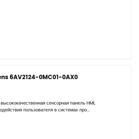
mens 6AV2124-0MC01-0AX0
ысококачественная сенсорная панель HMI,
одействия пользователя в системах про...