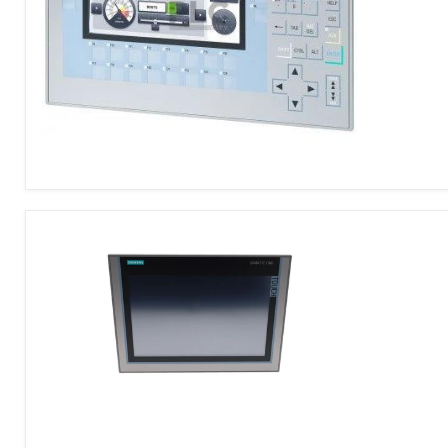
Сенсорная
панель
HMI
Siemens
6AV2124-
1GC01-
0AX0
Сенсорная