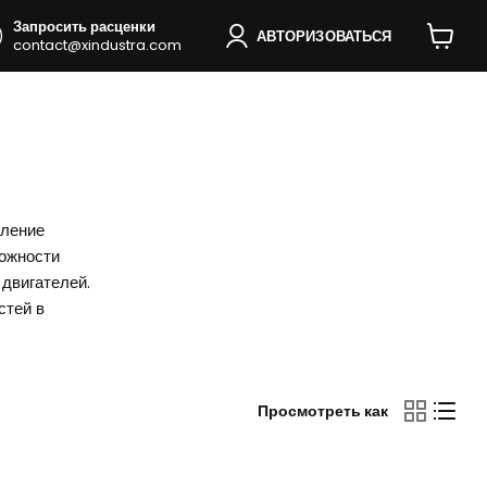
Запросить расценки
АВТОРИЗОВАТЬСЯ
contact@xindustra.com
Просмо
корзину
вление
можности
двигателей.
стей в
Просмотреть как