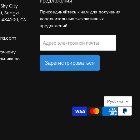
предложения
 Sky City
Присоединяйтесь к нам для получения
d, Songzi
дополнительных эксклюзивных
B 434200, CN
предложений
tra.com
Адрес электронной почты
точному
льника по
Зарегистрироваться
Язык
Русский