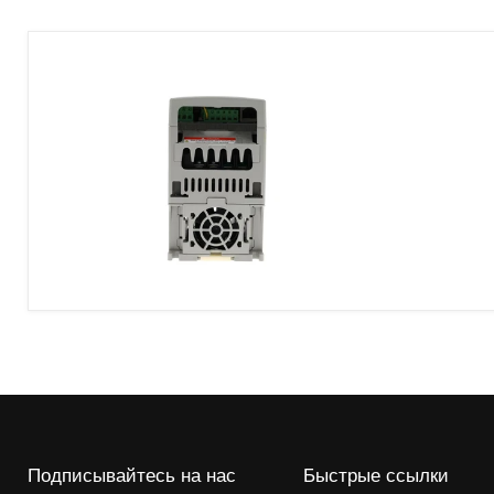
Преобразователь
частоты
переменного
тока
Allen-
Bradley
22A-
D4P0N104
PowerFlex
4
Подписывайтесь на нас
Быстрые ссылки