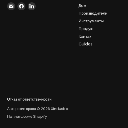
Найдите
Найдите
Найдите
Дом
нас
нас
нас
Производители
на
на
на
Инструменты
Электронная
Facebook
LinkedIn
Продукт
почта
Контакт
Guides
Отказ от ответственности
Авторские права © 2026 Xindustra .
На платформе Shopify